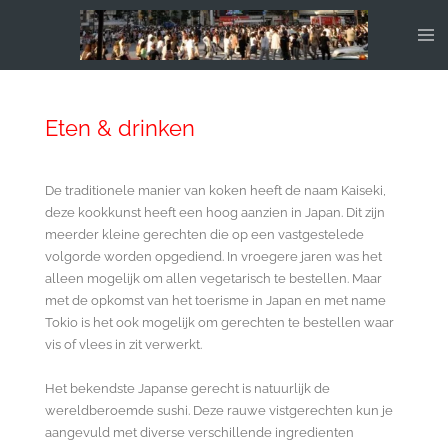
Ga
direct
naar
de
hoofdinhoud
Eten & drinken
De traditionele manier
van koken heeft de naam Kaiseki,
deze kookkunst heeft een hoog aanzien in Japan. Dit zijn
meerder kleine gerechten die op een vastgestelede
volgorde worden opgediend. In vroegere jaren was het
alleen mogelijk om allen vegetarisch te bestellen. Maar
met de opkomst van het toerisme in Japan en met name
Tokio is het ook mogelijk om gerechten te bestellen waar
vis of vlees in zit verwerkt.
Het bekendste Japanse gerecht is natuurlijk de
wereldberoemde sushi. Deze rauwe vistgerechten kun je
aangevuld met diverse verschillende ingredienten