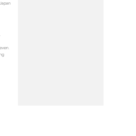
 Japan
.
leven.
ing