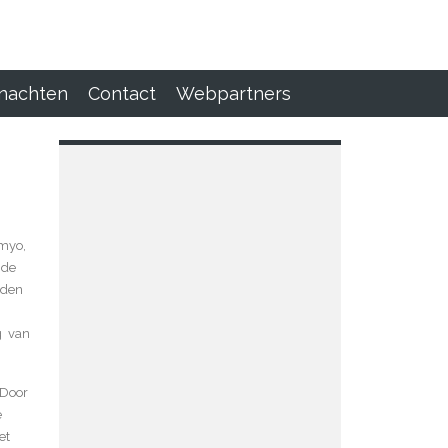
nachten
Contact
Webpartners
imyo,
 de
dden
g van
 Door
e
et