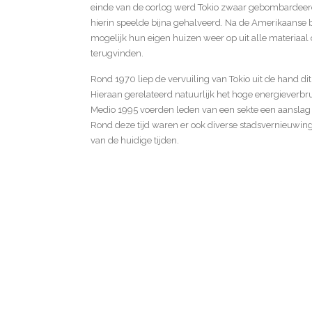
einde van de oorlog werd Tokio zwaar gebombardeerd.
hierin speelde bijna gehalveerd. Na de Amerikaanse
mogelijk hun eigen huizen weer op uit alle materiaal 
terugvinden.
Rond 1970 liep de vervuiling van Tokio uit de hand d
Hieraan gerelateerd natuurlijk het hoge energieverbr
Medio 1995 voerden leden van een sekte een aanslag 
Rond deze tijd waren er ook diverse stadsvernieuwings
van de huidige tijden.