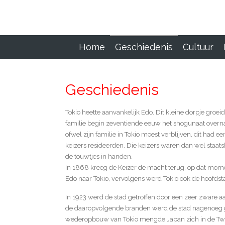
Ga
direct
naar
de
Home
Geschiedenis
Cultuur
hoofdinhoud
Geschiedenis
Tokio heette aanvankelijk Edo. Dit kleine dorpje groei
familie begin zeventiende eeuw het shogunaat overna
ofwel zijn familie in Tokio moest verblijven, dit had ee
keizers resideerden. Die keizers waren dan wel sta
de touwtjes in handen.
In 1868 kreeg de Keizer de macht terug, op dat mo
Edo naar Tokio, vervolgens werd Tokio ook de hoofdst
In 1923 werd de stad getroffen door een zeer zware a
de daaropvolgende branden werd de stad nagenoeg ge
wederopbouw van Tokio mengde Japan zich in de Twee