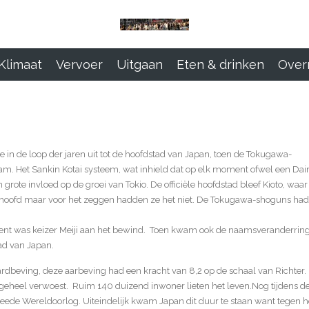
Klimaat
Vervoer
Uitgaan
Eten & drinken
Over
de in de loop der jaren uit tot de hoofdstad van Japan, toen de Tokugawa-
m. Het Sankin Kotai systeem, wat inhield dat op elk moment ofwel een Da
n grote invloed op de groei van Tokio. De officiële hoofdstad bleef Kioto, waar
atshoofd maar voor het zeggen hadden ze het niet. De Tokugawa-shoguns ha
ment was keizer Meiji aan het bewind. Toen kwam ook de naamsveranderrin
ad van Japan.
ardbeving, deze aarbeving had een kracht van 8,2 op de schaal van Richter.
heel verwoest. Ruim 140 duizend inwoner lieten het leven.Nog tijdens d
de Wereldoorlog. Uiteindelijk kwam Japan dit duur te staan want tegen h