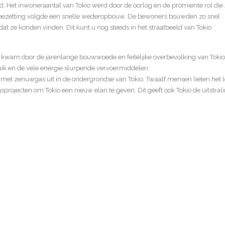
 Het inwoneraantal van Tokio werd door de oorlog en de promiente rol die
 bezetting volgde een snelle wederopbouw. De bewoners bouwden zo snel
dat ze konden vinden. Dit kunt u nog steeds in het straatbeeld van Tokio
it kwam door de jarenlange bouwwoede en feitelijke overbevolking van Tokio
uik en de vele energie slurpende vervoermiddelen.
met zenuwgas uit in de ondergrondse van Tokio. Twaalf mensen lieten het 
projecten om Tokio een nieuw elan te geven. Dit geeft ook Tokio de uitstral